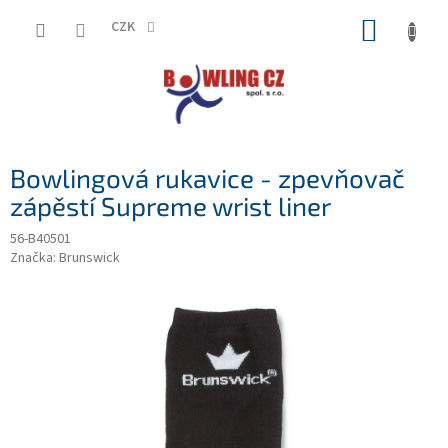
Přejít
NÁKUP
na
CZK
obsah
KOŠÍK
Bowlingová rukavice - zpevňovač
zápěstí Supreme wrist liner
56-B40501
Značka:
Brunswick