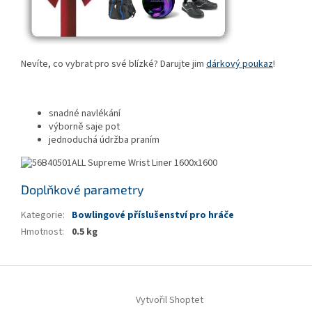
Nevíte, co vybrat pro své blízké? Darujte jim
dárkový poukaz
!
snadné navlékání
výborně saje pot
jednoduchá údržba praním
Doplňkové parametry
Kategorie
:
Bowlingové příslušenství pro hráče
Hmotnost
:
0.5 kg
Z
á
Vytvořil Shoptet
p