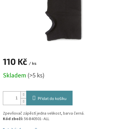
110 Kč
/ ks
Měrná
Skladem
(>5 ks)
cena:
Přidat do košíku
Zpevňovač zápěstí jedna velikost, barva černá.
Kód zboží:
56-B40501- ALL