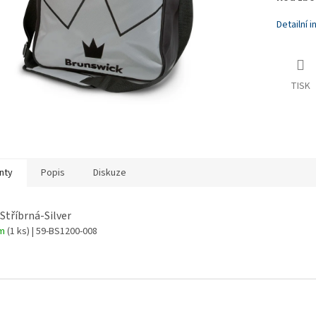
Detailní 
TISK
nty
Popis
Diskuze
 Stříbrná-Silver
em
(1 ks)
| 59-BS1200-008