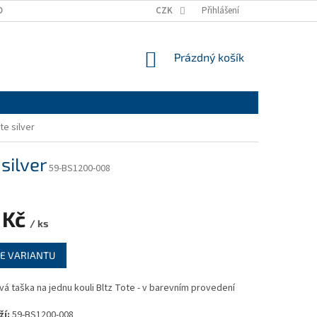
OMÍ
CZK
Přihlášení
NÁKUPNÍ
Prázdný košík
KOŠÍK
te silver
silver
59-BS1200-008
 Kč
/ ks
E VARIANTU
á taška na jednu kouli Bltz Tote - v barevním provedení
í:
59-BS1200-008