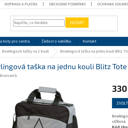
DOPRAVA A PLATBA
OBCHODNÍ PODMÍNKY
OCHRANA SOUKR
HLEDAT
a boty pro centra
Žádost o nabídku
Kontakt
Bowlingové tašky na 1 kouli
Bowlingová taška na jednu kouli Blitz To
ingová taška na jednu kouli Blitz Tote 
Brunswick
330
Měrná
ZVOLT
cena:
Bowlingov
stříbrná.
Kód zbož