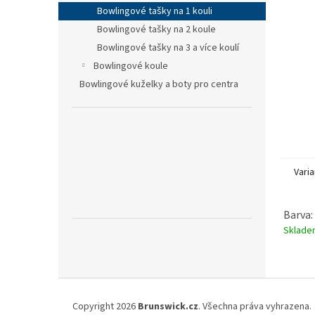
n
Bowlingové tašky na 1 kouli
e
Bowlingové tašky na 2 koule
l
Bowlingové tašky na 3 a více koulí
Bowlingové koule
Bowlingové kuželky a boty pro centra
Varia
Barva:
Sklad
Z
á
Copyright 2026
Brunswick.cz
. Všechna práva vyhrazena.