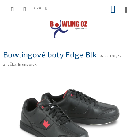
Přejít
NÁKUP
na
CZK
obsah
KOŠÍK
Bowlingové boty Edge Blk
58-100101/47
Značka:
Brunswick