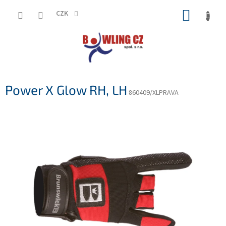
Přejít
NÁKUP
na
CZK
obsah
KOŠÍK
Power X Glow RH, LH
860409/XLPRAVA