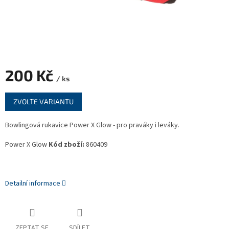
200 Kč
/ ks
Měrná
ZVOLTE VARIANTU
cena:
Bowlingová rukavice Power X Glow - pro praváky i leváky.
Power X Glow
Kód zboží:
860409
Detailní informace
ZEPTAT SE
SDÍLET